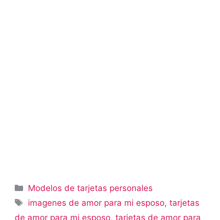
Categorías
Modelos de tarjetas personales
Etiquetas
imagenes de amor para mi esposo
,
tarjetas
de amor para mi esposo
,
tarjetas de amor para