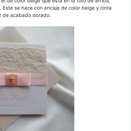
l de color beige que está en la foto de arriba,
 Este se hace con encaje de color beige y cinta
uz de acabado dorado.