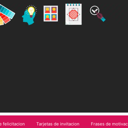
e felicitacion
Tarjetas de invitacion
Frases de motivac