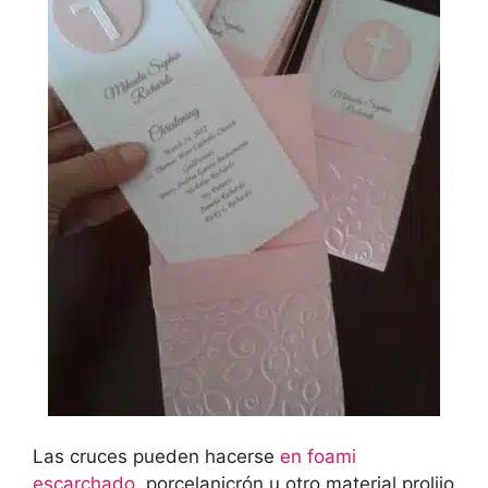
Las cruces pueden hacerse
en foami
escarchado
, porcelanicrón u otro material prolijo