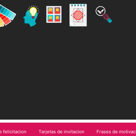
e felicitacion
Tarjetas de invitacion
Frases de motivac