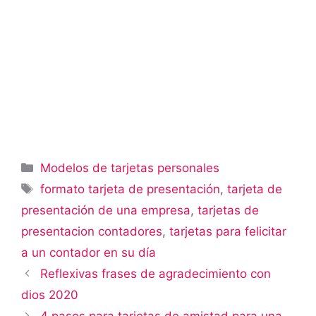
Categorías
Modelos de tarjetas personales
Etiquetas
formato tarjeta de presentación
,
tarjeta de
presentación de una empresa
,
tarjetas de
presentacion contadores
,
tarjetas para felicitar
a un contador en su día
Reflexivas frases de agradecimiento con
dios 2020
4 pasos para tarjetas de amistad para una