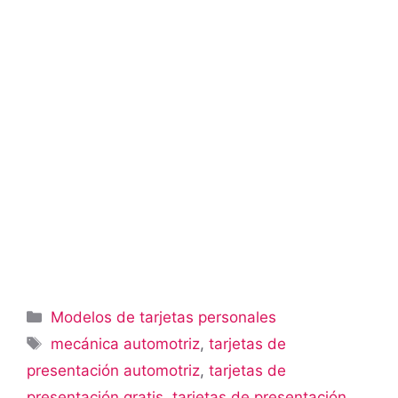
Categorías
Modelos de tarjetas personales
Etiquetas
mecánica automotriz
,
tarjetas de
presentación automotriz
,
tarjetas de
presentación gratis
,
tarjetas de presentación