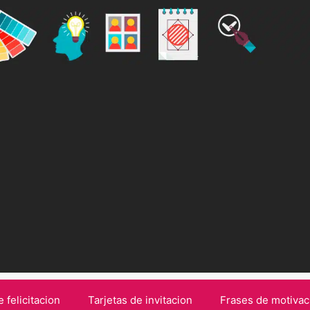
e felicitacion
Tarjetas de invitacion
Frases de motivac