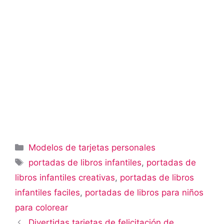
Categorías
Modelos de tarjetas personales
Etiquetas
portadas de libros infantiles
,
portadas de
libros infantiles creativas
,
portadas de libros
infantiles faciles
,
portadas de libros para niños
para colorear
Divertidas tarjetas de felicitación de