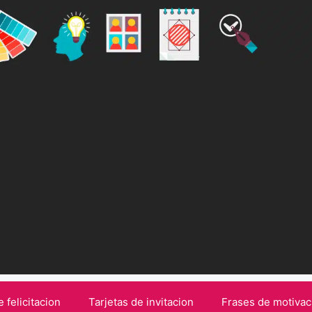
e felicitacion
Tarjetas de invitacion
Frases de motivac