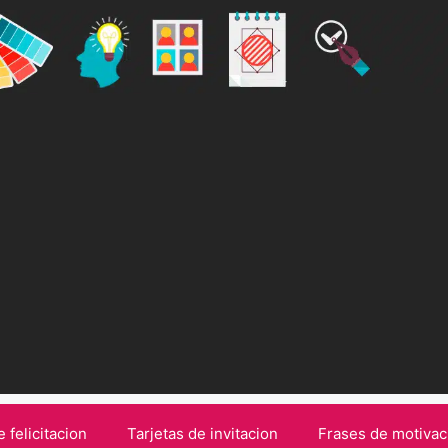
e felicitacion
Tarjetas de invitacion
Frases de motivac