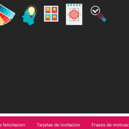
e felicitacion
Tarjetas de invitacion
Frases de motivac