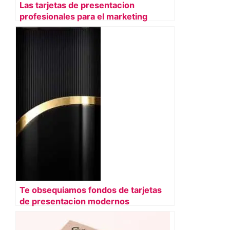
Las tarjetas de presentacion
profesionales para el marketing
Te obsequiamos fondos de tarjetas
de presentacion modernos