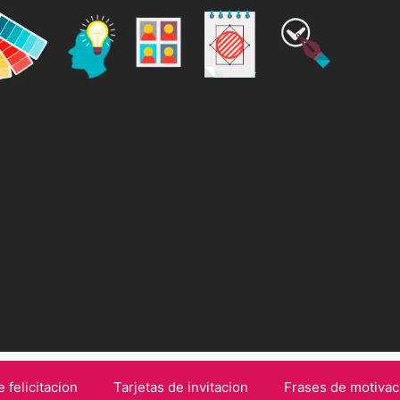
e felicitacion
Tarjetas de invitacion
Frases de motivac