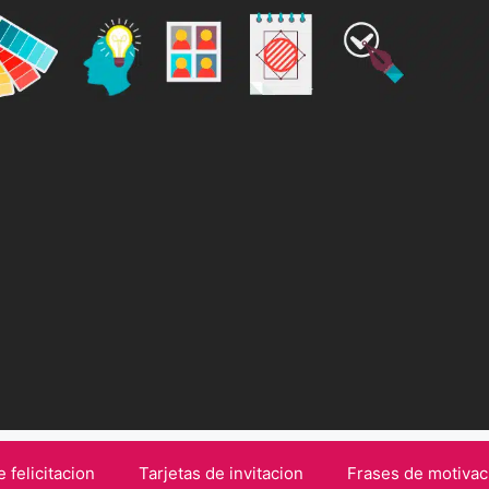
e felicitacion
Tarjetas de invitacion
Frases de motivac