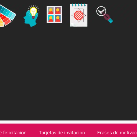
e felicitacion
Tarjetas de invitacion
Frases de motivac