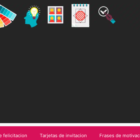
e felicitacion
Tarjetas de invitacion
Frases de motivac