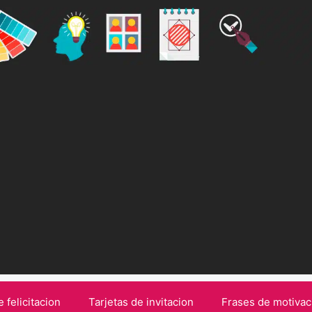
e felicitacion
Tarjetas de invitacion
Frases de motivac