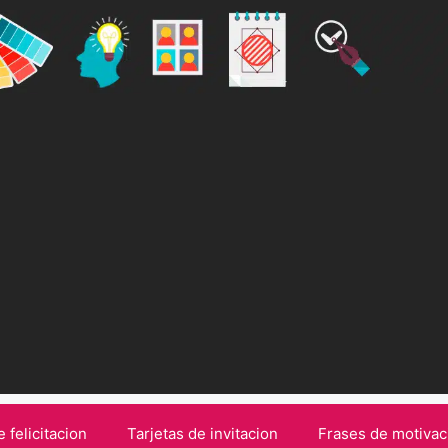
e felicitacion
Tarjetas de invitacion
Frases de motivac