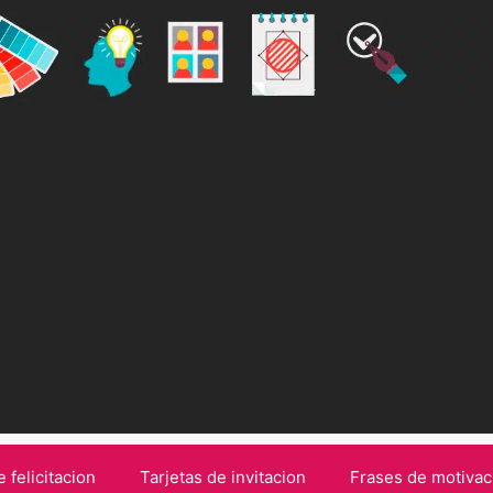
e felicitacion
Tarjetas de invitacion
Frases de motivac