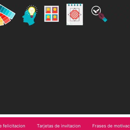
e felicitacion
Tarjetas de invitacion
Frases de motivac