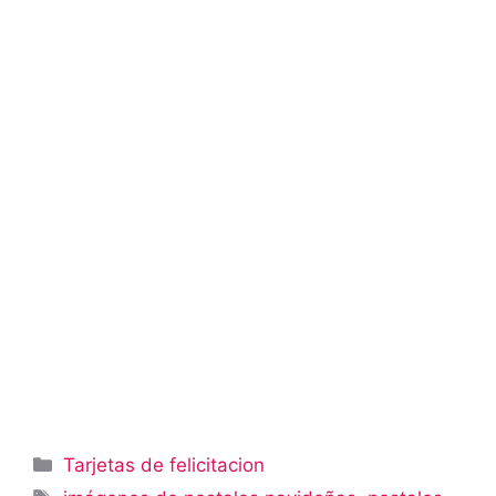
Categorías
Tarjetas de felicitacion
Etiquetas