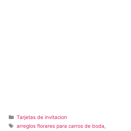
Categorías
Tarjetas de invitacion
Etiquetas
arreglos florares para carros de boda
,